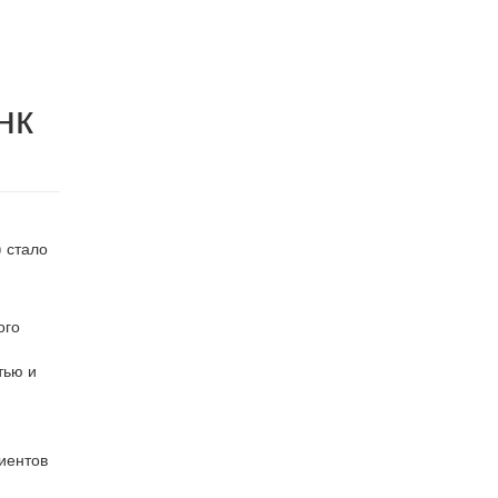
нк
 стало
ого
тью и
иентов