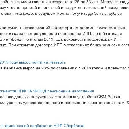
айн заключили клиенты в возрасте от 25 до 33 лет. Молодые люд
му что это простой и понятный инструмент накоплений: ежедневн
стаканчика кофе, в будущем можно получить до 50 тыс. рублей
инструмент, позволяющий в комфортном режиме самостоятельно
е только за счет регулярного пополнения ИПП, но и благодаря
сляет фонд. По итогам 2019 года доходность по договорам ИПП
ых. При открытии договора ИПП в отделениях банка комиссия сос
019 году вырос почти на четверть
Сбербанка вырос на 23% по сравнению с 2018 годом и превысил 
и клиентов НПФ ГАЗФОНД пенсионные накопления
снове данных, полученных с помощью устройств CRM-Sensor,
ил уровень удовлетворенности и лояльности клиентов по итогам 2
инг финансовой надёжности НПФ Сбербанка