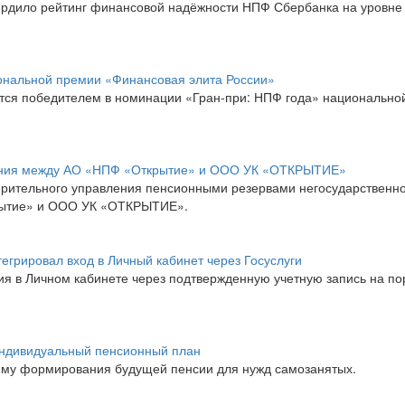
вердило рейтинг финансовой надёжности НПФ Сбербанка на уровне
ональной премии «Финансовая элита России»
тся победителем в номинации «Гран-при: НПФ года» национально
ления между АО «НПФ «Открытие» и ООО УК «ОТКРЫТИЕ»
верительного управления пенсионными резервами негосударственн
рытие» и ООО УК «ОТКРЫТИЕ».
рировал вход в Личный кабинет через Госуслуги
ия в Личном кабинете через подтвержденную учетную запись на по
ндивидуальный пенсионный план
му формирования будущей пенсии для нужд самозанятых.