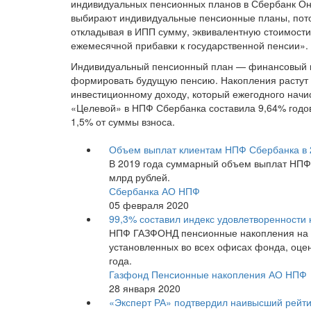
индивидуальных пенсионных планов в Сбербанк Онл
выбирают индивидуальные пенсионные планы, пото
откладывая в ИПП сумму, эквивалентную стоимости 
ежемесячной прибавки к государственной пенсии».
Индивидуальный пенсионный план — финансовый 
формировать будущую пенсию. Накопления растут н
инвестиционному доходу, который ежегодного начи
«Целевой» в НПФ Сбербанка составила 9,64% годов
1,5% от суммы взноса.
Объем выплат клиентам НПФ Сбербанка в 2
В 2019 года суммарный объем выплат НПФ 
млрд рублей.
Сбербанка АО НПФ
05 февраля 2020
99,3% составил индекс удовлетворенност
НПФ ГАЗФОНД пенсионные накопления на о
установленных во всех офисах фонда, оцен
года.
Газфонд Пенсионные накопления АО НПФ
28 января 2020
«Эксперт РА» подтвердил наивысший рейт