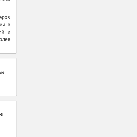
еров
ии в
ий и
олее
ые
ПФ