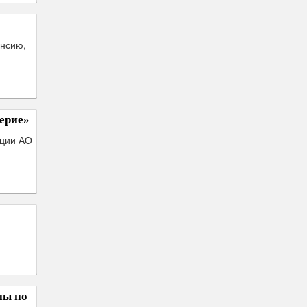
енсию,
ерие»
ации АО
пы по