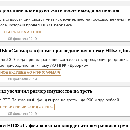
 россияне планируют жить после выхода на пенсию
 в старости они смогут жить исключительно на государственную п
роса, который провел НПФ Сбербанка.
СБЕРБАНКА АО НПФ
08 февраля 2019
НПФ «Сафмар» в форме присоединения к нему НПФ «Дов
ля 2019 года принял решение согласовать проведение реорганиз
е присоединения к нему АО НПФ «Доверие».
НОЕ БУДУЩЕЕ АО НПФ (САФМАР)
08 февраля 2019
д увеличил размер имущества на треть
а ВТБ Пенсионный фонд вырос на треть - до 200 млрд рублей.
 ПЕНСИОННЫЙ ФОНД АО НПФ
05 февраля 2019
ям НПФ «Сафмар» избран координатором рабочей груп