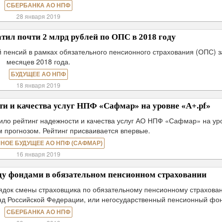
СБЕРБАНКА АО НПФ
28 января 2019
л почти 2 млрд рублей по ОПС в 2018 году
пенсий в рамках обязательного пенсионного страхования (ОПС) з
месяцев 2018 года.
БУДУЩЕЕ АО НПФ
18 января 2019
и и качества услуг НПФ «Сафмар» на уровне «А+.pf»
ило рейтинг надежности и качества услуг АО НПФ «Сафмар» на ур
м прогнозом. Рейтинг присваивается впервые.
НОЕ БУДУЩЕЕ АО НПФ (САФМАР)
16 января 2019
ду фондами в обязательном пенсионном страховании
орядок смены страховщика по обязательному пенсионному страхова
д Российской Федерации, или негосударственный пенсионный фо
СБЕРБАНКА АО НПФ