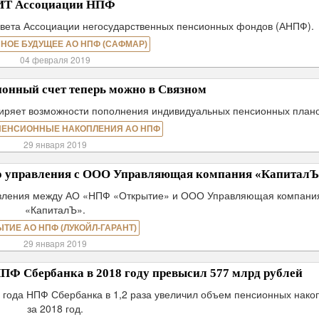
ИТ Ассоциации НПФ
овета Ассоциации негосударственных пенсионных фондов (АНПФ).
НОЕ БУДУЩЕЕ АО НПФ (САФМАР)
04 февраля 2019
онный счет теперь можно в Связном
ряет возможности пополнения индивидуальных пенсионных плано
ПЕНСИОННЫЕ НАКОПЛЕНИЯ АО НПФ
29 января 2019
го управления с ООО Управляющая компания «КапиталЪ
равления между АО «НПФ «Открытие» и ООО Управляющая компани
«КапиталЪ».
ЫТИЕ АО НПФ (ЛУКОЙЛ-ГАРАНТ)
29 января 2019
Ф Сбербанка в 2018 году превысил 577 млрд рублей
8 года НПФ Сбербанка в 1,2 раза увеличил объем пенсионных нако
за 2018 год.