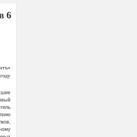
в 6
нтъ»
году
сшие
ервый
тель
твию
лков,
ному
нных