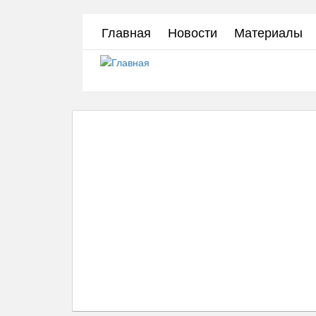
Перейти
Главная
Новости
Материалы
к
основному
содержанию