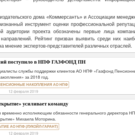
 издательского дома «Коммерсантъ» и Ассоциации менедж
признанный инструмент оценки профессиональной репутац
ой аудитории проекта обозначены первые лица компан
направлений. Рейтинг призван выявить среди них наиб
а мнение экспертов-представителей различных отраслей.
ений поступило в НПФ ГАЗФОНД ПН
циалисты службы поддержки клиентов АО НПФ «Газфонд Пенсионн
накопления» за 2018 год.
ПЕНСИОННЫЕ НАКОПЛЕНИЯ АО НПФ
12 февраля 2019
крытие» усиливает команду
я временно исполняющим обязанности генерального директора Н
крытие» Михаила Моторина.
ЫТИЕ АО НПФ (ЛУКОЙЛ-ГАРАНТ)
12 февраля 2019