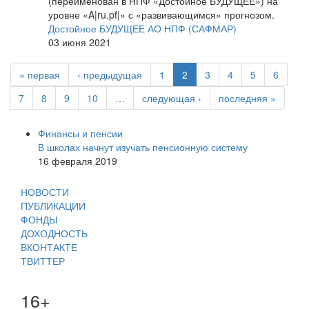
(переименован в НПФ «Достойное БУДУЩЕЕ») на
уровне «A|ru.pf|» с «развивающимся» прогнозом.
Достойное БУДУЩЕЕ АО НПФ (САФМАР)
03 июня 2021
« первая
‹ предыдущая
1
2
3
4
5
6
7
8
9
10
…
следующая ›
последняя »
Финансы и пенсии
В школах начнут изучать пенсионную систему
16 февраля 2019
НОВОСТИ
ПУБЛИКАЦИИ
ФОНДЫ
ДОХОДНОСТЬ
ВКОНТАКТЕ
ТВИТТЕР
16+