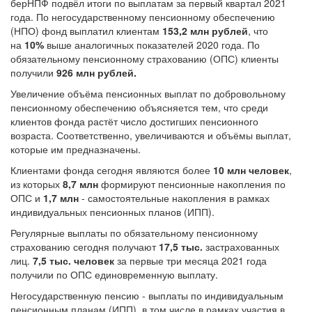
берНПФ подвёл итоги по выплатам за первый квартал 2021
года. По негосударственному пенсионному обеспечению
(НПО) фонд выплатил клиентам
153,2 млн рублей
, что
на
10%
выше аналогичных показателей 2020 года. По
обязательному пенсионному страхованию (ОПС) клиенты
получили
926 млн рублей.
Увеличение объёма пенсионных выплат по добровольному
пенсионному обеспечению объясняется тем, что среди
клиентов фонда растёт число достигших пенсионного
возраста. Соответственно, увеличиваются и объёмы выплат,
которые им предназначены.
Клиентами фонда сегодня являются более
10 млн человек
,
из которых
8,7 млн
формируют пенсионные накопления по
ОПС и
1,7 млн
- самостоятельные накопления в рамках
индивидуальных пенсионных планов (ИПП).
Регулярные выплаты по обязательному пенсионному
страхованию сегодня получают
17,5 тыс.
застрахованных
лиц.
7,5 тыс.
человек
за первые три месяца 2021 года
получили по ОПС единовременную выплату.
Негосударственную пенсию - выплаты по индивидуальным
пенсионным планам (ИПП), в том числе в рамках участия в