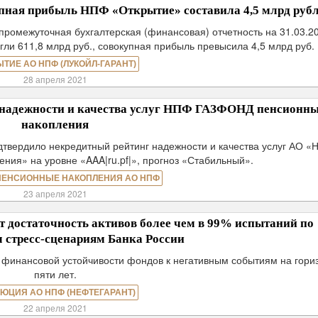
упная прибыль НПФ «Открытие» составила 4,5 млрд руб
промежуточная бухгалтерская (финансовая) отчетность на 31.03.2
ли 611,8 млрд руб., совокупная прибыль превысила 4,5 млрд руб.
ЫТИЕ АО НПФ (ЛУКОЙЛ-ГАРАНТ)
28 апреля 2021
надежности и качества услуг НПФ ГАЗФОНД пенсионн
накопления
дтвердило некредитный рейтинг надежности и качества услуг АО 
ия» на уровне «AAA|ru.pf|», прогноз «Стабильный».
ПЕНСИОННЫЕ НАКОПЛЕНИЯ АО НПФ
23 апреля 2021
достаточность активов более чем в 99% испытаний по
 стресс-сценариям Банка России
 финансовой устойчивости фондов к негативным событиям на гори
пяти лет.
ЮЦИЯ АО НПФ (НЕФТЕГАРАНТ)
22 апреля 2021