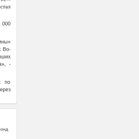
стал
5 000
ины»
. Во-
вших
», -
с по
ерез
фонд