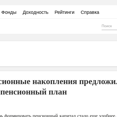
Фонды
Доходность
Рейтинги
Справка
Фор
пои
онные накопления предложи
 пенсионный план
рь формировать пенсионный капитал стало еще удобнее.