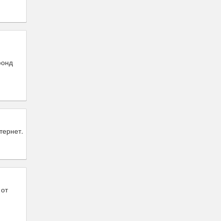
фонд
тернет.
 от