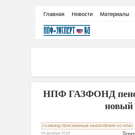
Перейти
Главная
Новости
Материалы
к
основному
содержанию
НПФ ГАЗФОНД пенси
новый
ГАЗФОНД ПЕНСИОННЫЕ НАКОПЛЕНИЯ АО НПФ
Тепе
04 декабря 2019