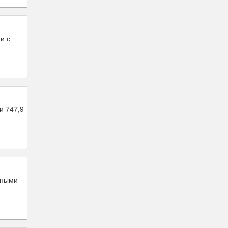
и с
и 747,9
дными