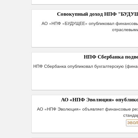
Совокупный доход НПФ "БУДУЩЕЕ"
АО «НПФ «БУДУЩЕЕ» опубликовал финансовые р
отраслевыми
НПФ Сбербанка подвел
НПФ Сбербанка опубликовал бухгалтерскую (финанс
АО «НПФ Эволюция» опубликов
АО «НПФ Эволюция» объявляет финансовые резул
станда
ЭВОЛ