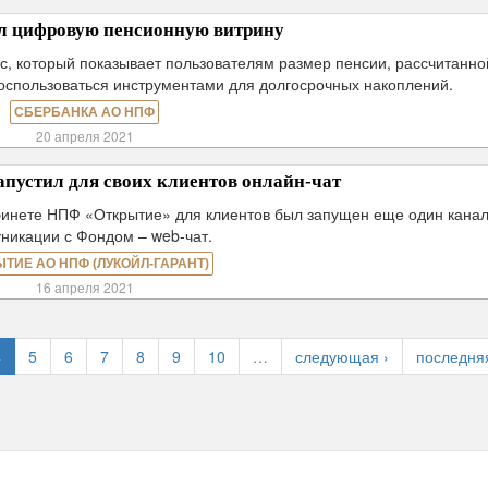
ил цифровую пенсионную витрину
с, который показывает пользователям размер пенсии, рассчитанно
воспользоваться инструментами для долгосрочных накоплений.
СБЕРБАНКА АО НПФ
20 апреля 2021
пустил для своих клиентов онлайн-чат
абинете НПФ «Открытие» для клиентов был запущен еще один кана
никации с Фондом – web-чат.
ЫТИЕ АО НПФ (ЛУКОЙЛ-ГАРАНТ)
16 апреля 2021
4
5
6
7
8
9
10
…
следующая ›
последня