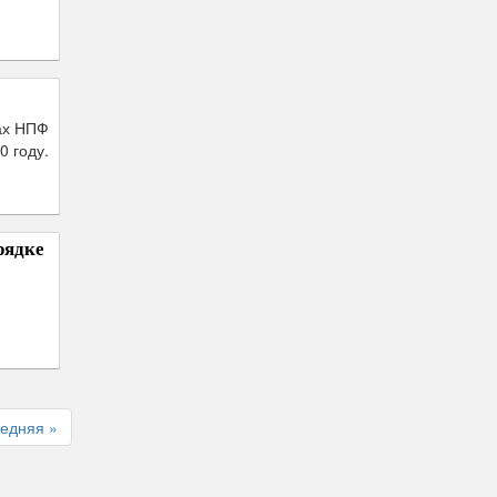
ах НПФ
0 году.
рядке
я
едняя »