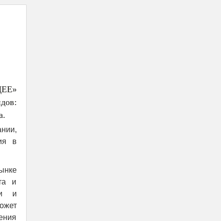
ЩЕЕ»
дов:
а.
нии,
ия в
ынке
та и
ми и
ожет
нения