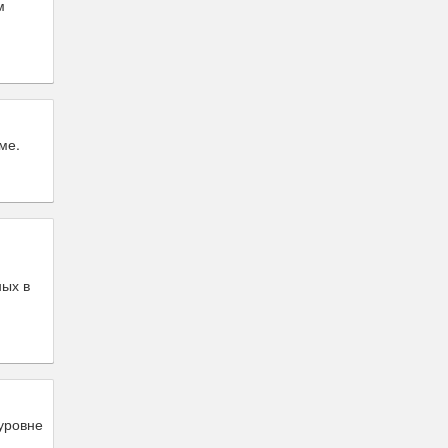
м
ме.
ых в
уровне