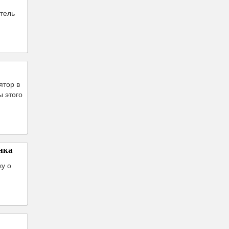
тель
ятор в
ы этого
нка
ку о