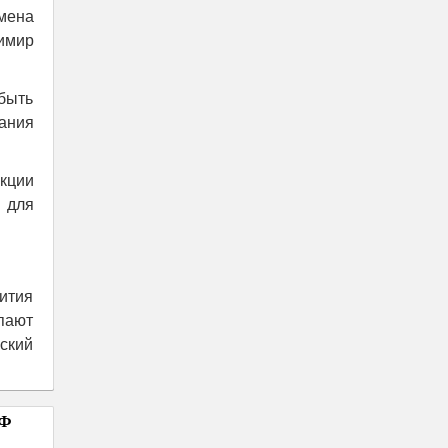
мена
имир
быть
ания
кции
м для
ития
пают
ский
ПФ