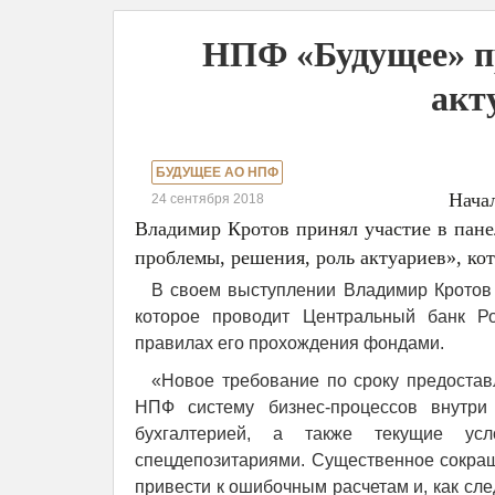
НПФ «Будущее» п
акт
БУДУЩЕЕ АО НПФ
Нач
24 сентября 2018
Владимир Кротов принял участие в пане
проблемы, решения, роль актуариев», кот
В своем выступлении Владимир Кротов 
которое проводит Центральный банк Р
правилах его прохождения фондами.
«Новое требование по сроку предоста
НПФ систему бизнес-процессов внутри
бухгалтерией, а также текущие ус
спецдепозитариями. Существенное сокращ
привести к ошибочным расчетам и, как сл