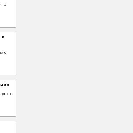
ю с
по
нию
лайн
ерь это