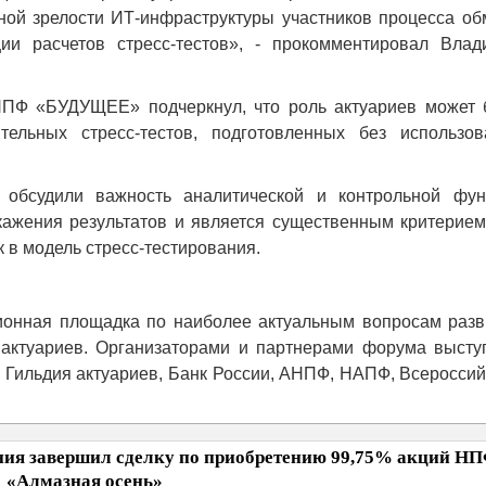
ной зрелости ИТ-инфраструктуры участников процесса об
и расчетов стресс-тестов», - прокомментировал Влад
НПФ «БУДУЩЕЕ» подчеркнул, что роль актуариев может 
тельных стресс-тестов, подготовленных без использов
е обсудили важность аналитической и контрольной фун
скажения результатов и является существенным критерие
 в модель стресс-тестирования.
ионная площадка по наиболее актуальным вопросам разв
 актуариев. Организаторами и партнерами форума высту
 Гильдия актуариев, Банк России, АНПФ, НАПФ, Всероссий
я завершил сделку по приобретению 99,75% акций Н
«Алмазная осень»