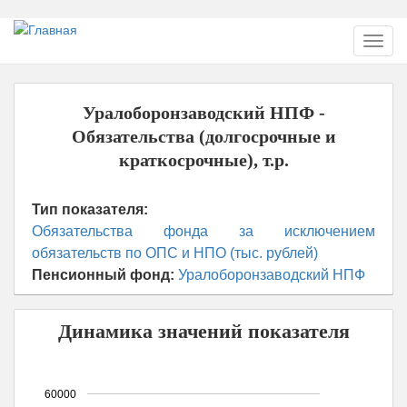
Перейти
Toggl
к
navig
основному
содержанию
Уралоборонзаводский НПФ -
Обязательства (долгосрочные и
краткосрочные), т.р.
Тип показателя:
Обязательства фонда за исключением
обязательств по ОПС и НПО (тыс. рублей)
Пенсионный фонд:
Уралоборонзаводский НПФ
Динамика значений показателя
60000