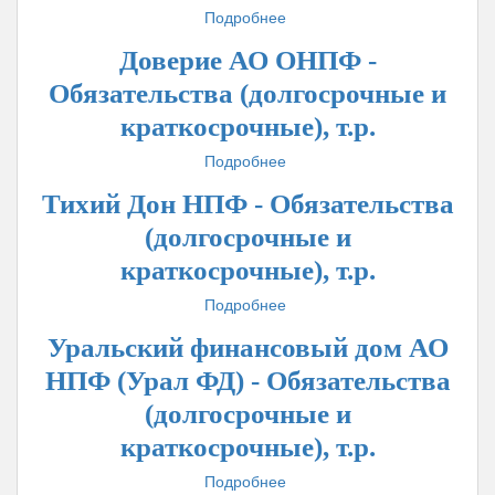
-
Подробнее
о
Обязательства
Участие
фонда
Доверие АО ОНПФ -
АО
за
НПФ
Обязательства (долгосрочные и
исключением
-
обязательств
краткосрочные), т.р.
Обязательства
по
(долгосрочные
Подробнее
ОПС
о
и
и
Доверие
краткосрочные),
Тихий Дон НПФ - Обязательства
НПО
АО
т.р.
(тыс.
ОНПФ
(долгосрочные и
рублей)
-
краткосрочные), т.р.
Обязательства
(долгосрочные
Подробнее
о
и
Тихий
краткосрочные),
Уральский финансовый дом АО
Дон
т.р.
НПФ
НПФ (Урал ФД) - Обязательства
-
(долгосрочные и
Обязательства
(долгосрочные
краткосрочные), т.р.
и
Подробнее
краткосрочные),
о