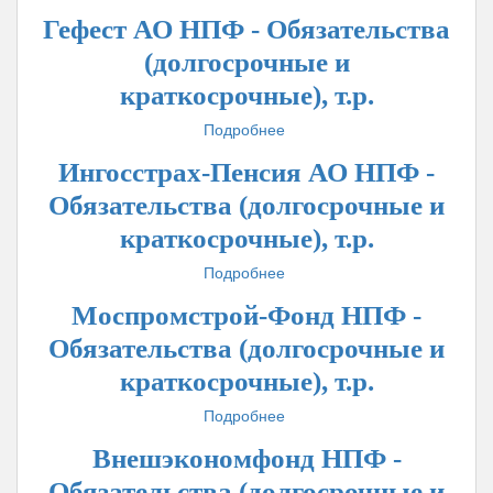
т.р.
Уральский
Гефест АО НПФ - Обязательства
финансовый
дом
(долгосрочные и
АО
краткосрочные), т.р.
НПФ
(Урал
Подробнее
о
ФД)
Гефест
-
Ингосстрах-Пенсия АО НПФ -
АО
Обязательства
НПФ
Обязательства (долгосрочные и
(долгосрочные
-
и
краткосрочные), т.р.
Обязательства
краткосрочные),
(долгосрочные
Подробнее
т.р.
о
и
Ингосстрах-
краткосрочные),
Моспромстрой-Фонд НПФ -
Пенсия
т.р.
АО
Обязательства (долгосрочные и
НПФ
краткосрочные), т.р.
-
Обязательства
Подробнее
о
(долгосрочные
Моспромстрой-
и
Внешэкономфонд НПФ -
Фонд
краткосрочные),
НПФ
Обязательства (долгосрочные и
т.р.