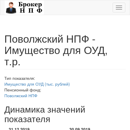
Перейти к основному содержанию
Toggl
naviga
Поволжский НПФ -
Имущество для ОУД,
т.р.
Тип показателя:
Имущество для ОУД (тыс. рублей)
Пенсионный фонд:
Поволжский НПФ
Динамика значений
показателя
31.12.2019
30.09.2019