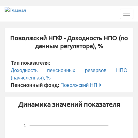
Перейти
Toggl
к
navig
основному
содержанию
Поволжский НПФ - Доходность НПО (по
данным регулятора), %
Тип показателя:
Доходность пенсионных резервов НПО
(начисленная), %
Пенсионный фонд:
Поволжский НПФ
Динамика значений показателя
1