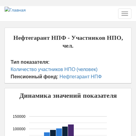
Перейти
Toggl
к
navig
основному
содержанию
Нефтегарант НПФ - Участников НПО,
чел.
Тип показателя:
Количество участников НПО (человек)
Пенсионный фонд:
Нефтегарант НПФ
Динамика значений показателя
150000
100000