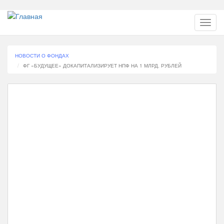
Перейти
Toggl
к
navig
основному
содержанию
НОВОСТИ О ФОНДАХ
ФГ «БУДУЩЕЕ» ДОКАПИТАЛИЗИРУЕТ НПФ НА 1 МЛРД. РУБЛЕЙ