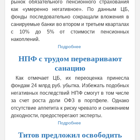
рынок обязательного пенсионного страхования
как «умеренно негативное». По данным ЦБ,
фонды последовательно сокращали вложения в
санируемые банки во втором и третьем кварталах
с 10% до 5% от стоимости пенсионных
накоплений.
Подробнее
о
Убыток
НПФ с трудом переваривают
ряда
НПФ
санацию
вызван
отрицательной
Как отмечает ЦБ, их переоценка принесла
переоценкой
фондам 24 млрд руб. убытка. Избежать подобных
вложений
негативных последствий НПФ смогут в том числе
за счет роста доли ОФЗ в портфеле. Однако
отсутствие аппетита к риску чревато и снижением
доходности, предостерегают эксперты.
Подробнее
о
НПФ
Титов предложил освободить
с