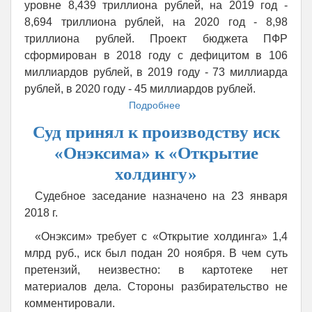
уровне 8,439 триллиона рублей, на 2019 год -
8,694 триллиона рублей, на 2020 год - 8,98
триллиона рублей. Проект бюджета ПФР
сформирован в 2018 году с дефицитом в 106
миллиардов рублей, в 2019 году - 73 миллиарда
рублей, в 2020 году - 45 миллиардов рублей.
Подробнее
о
Госдума
Суд принял к производству иск
приняла
закон
«Онэксима» к «Открытие
о
холдингу»
бюджете
Пенсионного
Судебное заседание назначено на 23 января
фонда
2018 г.
до
2020
«Онэксим» требует с «Открытие холдинга» 1,4
года
млрд руб., иск был подан 20 ноября. В чем суть
претензий, неизвестно: в картотеке нет
материалов дела. Стороны разбирательство не
комментировали.