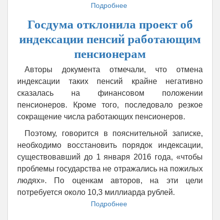
Подробнее
о
Суд
Госдума отклонила проект об
принял
к
индексации пенсий работающим
производству
пенсионерам
иск
«Онэксима»
Авторы документа отмечали, что отмена
к
индексации таких пенсий крайне негативно
«Открытие
холдингу»
сказалась на финансовом положении
пенсионеров. Кроме того, последовало резкое
сокращение числа работающих пенсионеров.
Поэтому, говорится в пояснительной записке,
необходимо восстановить порядок индексации,
существовавший до 1 января 2016 года, «чтобы
проблемы государства не отражались на пожилых
людях». По оценкам авторов, на эти цели
потребуется около 10,3 миллиарда рублей.
Подробнее
о
Госдума