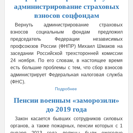
«Сафмар
администрирование страховых
Фининвестиции»
взносов соцфондам
выросла
в
Вернуть администрирование страховых
2,3
взносов социальным фондам предложил
раза
председатель Федерации независимых
профсоюзов России (ФНПР) Михаил Шмаков на
заседании Российской трехсторонней комиссии
24 ноября. По его словам, в настоящее время
есть большие проблемы с тем, что сбор взносов
администрирует Федеральная налоговая служба
(ФНС).
Подробнее
о
Профсоюзы
Пенсии военным «заморозили»
просят
вернуть
до 2019 года
администрирование
страховых
Закон касается бывших сотрудников силовых
взносов
органов, а также пожарных, пенсии которых с 1
соцфондам
января 2013 года должны были ежегодно