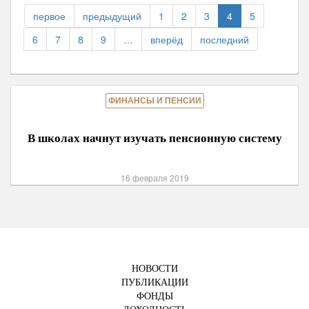
отклонила
первое
предыдущий
1
2
3
4
5
проект
об
6
7
8
9
…
вперёд
последний
индексации
пенсий
работающим
пенсионерам
ФИНАНСЫ И ПЕНСИИ
В школах начнут изучать пенсионную систему
16 февраля 2019
НОВОСТИ
ПУБЛИКАЦИИ
ФОНДЫ