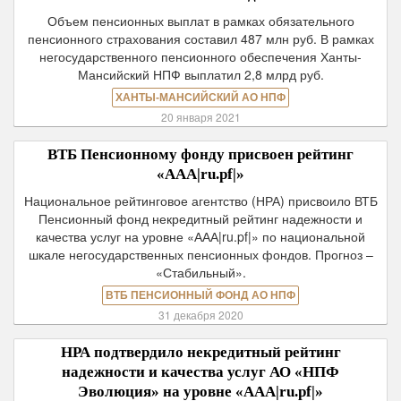
Объем пенсионных выплат в рамках обязательного
пенсионного страхования составил 487 млн руб. В рамках
негосударственного пенсионного обеспечения Ханты-
Мансийский НПФ выплатил 2,8 млрд руб.
ХАНТЫ-МАНСИЙСКИЙ АО НПФ
20 января 2021
ВТБ Пенсионному фонду присвоен рейтинг
«ААА|ru.pf|»
Национальное рейтинговое агентство (НРА) присвоило ВТБ
Пенсионный фонд некредитный рейтинг надежности и
качества услуг на уровне «ААА|ru.pf|» по национальной
шкале негосударственных пенсионных фондов. Прогноз –
«Стабильный».
ВТБ ПЕНСИОННЫЙ ФОНД АО НПФ
31 декабря 2020
НРА подтвердило некредитный рейтинг
надежности и качества услуг АО «НПФ
Эволюция» на уровне «ААА|ru.pf|»