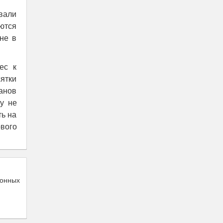
вали
уются
не в
ес к
сятки
анов
у не
ть на
вого
ионных