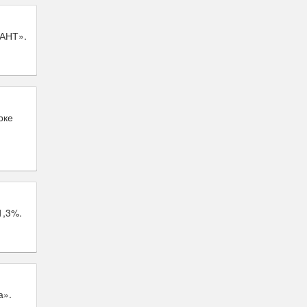
РАНТ».
рке
1,3%.
а».