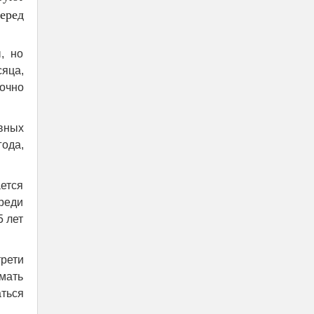
еред
, но
сяца,
очно
вных
года,
ется
среди
5 лет
рети
умать
ться