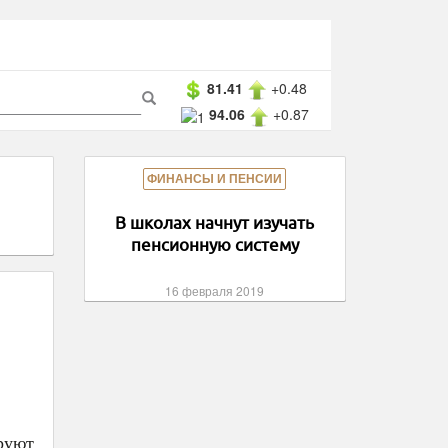
ма
81.41
+0.48
94.06
+0.87
ска
Поиск
ФИНАНСЫ И ПЕНСИИ
В школах начнут изучать
пенсионную систему
16 февраля 2019
руют