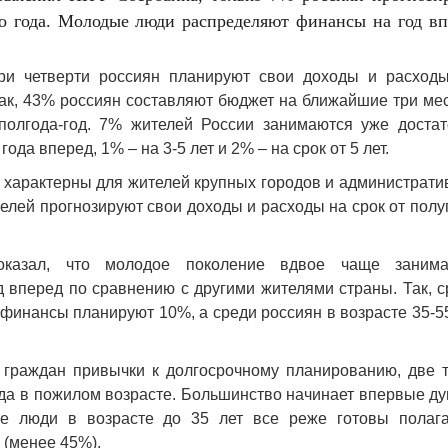
го года. Молодые люди распределяют финансы на год вп
и четверти россиян планируют свои доходы и расходы
 Так, 43% россиян составляют бюджет на ближайшие три ме
олгода-год. 7% жителей России занимаются уже достат
да вперед, 1% – на 3-5 лет и 2% – на срок от 5 лет.
 характерны для жителей крупных городов и администрати
телей прогнозируют свои доходы и расходы на срок от полу
оказал, что молодое поколение вдвое чаще занима
 вперед по сравнению с другими жителями страны. Так, 
е финансы планируют 10%, а среди россиян в возрасте 35-5
 граждан привычки к долгосрочному планированию, две т
да в пожилом возрасте. Большинство начинает впервые д
е люди в возрасте до 35 лет все реже готовы полага
 (менее 45%).