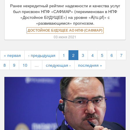
Ранее некредитный рейтинг надежности и качества услуг
был присвоен НПФ «САФМАР» (переименован в НПФ
«Достойное БУДУЩЕЕ») на уровне «A|ru.pf|» с
«развивающимся» прогнозом.
ДОСТОЙНОЕ БУДУЩЕЕ АО НПФ (САФМАР)
03 июня 2021
« первая
‹ предыдущая
1
2
3
4
5
6
7
8
9
10
…
следующая ›
последняя »