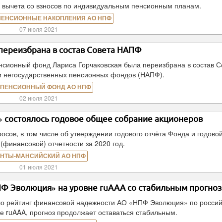
 вычета со взносов по индивидуальным пенсионным планам.
ПЕНСИОННЫЕ НАКОПЛЕНИЯ АО НПФ
07 июля 2021
переизбрана в состав Совета НАПФ
нсионный фонд Лариса Горчаковская была переизбрана в состав С
 негосударственных пенсионных фондов (НАПФ).
 ПЕНСИОННЫЙ ФОНД АО НПФ
02 июля 2021
 состоялось годовое общее собрание акционеров
осов, в том числе об утверждении годового отчёта Фонда и годово
 (финансовой) отчетности за 2020 год.
НТЫ-МАНСИЙСКИЙ АО НПФ
01 июля 2021
ПФ Эволюция» на уровне ruAAA со стабильным прогно
ило рейтинг финансовой надежности АО «НПФ Эволюция» по росси
е ruAAA, прогноз продолжает оставаться стабильным.