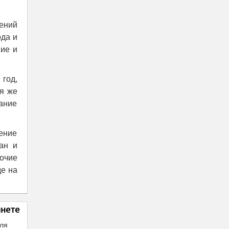
ений
ода и
ние и
 год,
ая же
ание
ение
ан и
очие
е на
инете
для