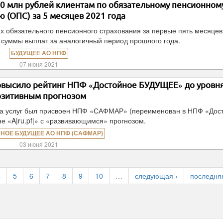
 млн рублей клиентам по обязательному пенсионном
 (ОПС) за 5 месяцев 2021 года
х обязательного пенсионного страхования за первые пять месяцев
е суммы выплат за аналогичный период прошлого года.
БУДУЩЕЕ АО НПФ
07 июня 2021
овысило рейтинг НПФ «Достойное БУДУЩЕЕ» до уровня
озитивным прогнозом
тва услуг был присвоен НПФ «САФМАР» (переименован в НПФ «Дос
е «A|ru.pf|» с «развивающимся» прогнозом.
НОЕ БУДУЩЕЕ АО НПФ (САФМАР)
03 июня 2021
4
5
6
7
8
9
10
…
следующая ›
последня