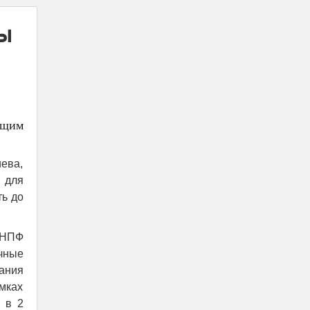
мы
ющим
ева,
 для
ть до
 НПФ
чные
ания
амках
 в 2