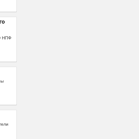
го
АО НПФ
пы
тели