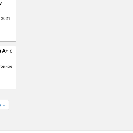
у
 2021
 А+ с
тойное
я »