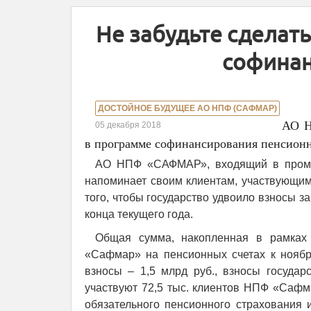
Не забудьте сделат
софинан
ДОСТОЙНОЕ БУДУЩЕЕ АО НПФ (САФМАР)
АО Н
05 декабря 2018
в программе софинансирования пенсион
АО НПФ «САФМАР», входящий в промы
напоминает своим клиентам, участвующи
того, чтобы государство удвоило взносы з
конца текущего года.
Общая сумма, накопленная в рамках
«Сафмар» на пенсионных счетах к ноябрю
взносы – 1,5 млрд руб., взносы госуда
участвуют 72,5 тыс. клиентов НПФ «Сафма
обязательного пенсионного страхования