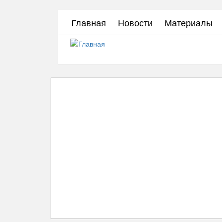
Перейти
Главная
Новости
Материалы
к
основному
содержанию