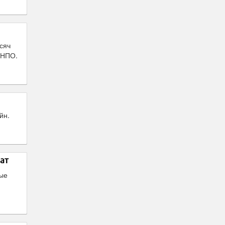
сяч
 НПО.
йн.
ат
ные