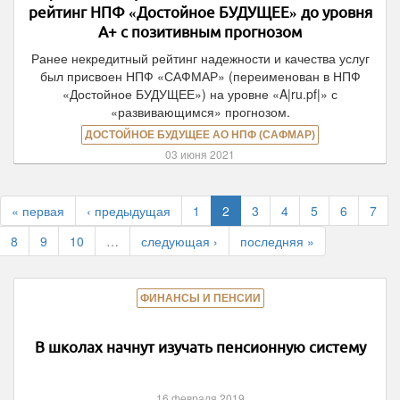
рейтинг НПФ «Достойное БУДУЩЕЕ» до уровня
А+ с позитивным прогнозом
Ранее некредитный рейтинг надежности и качества услуг
был присвоен НПФ «САФМАР» (переименован в НПФ
«Достойное БУДУЩЕЕ») на уровне «A|ru.pf|» с
«развивающимся» прогнозом.
ДОСТОЙНОЕ БУДУЩЕЕ АО НПФ (САФМАР)
03 июня 2021
« первая
‹ предыдущая
1
2
3
4
5
6
7
8
9
10
…
следующая ›
последняя »
ФИНАНСЫ И ПЕНСИИ
В школах начнут изучать пенсионную систему
16 февраля 2019