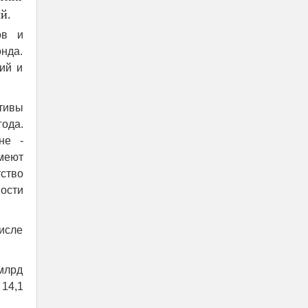
й.
ов и
нда.
ий и
тивы
ода.
не -
меют
ство
ости
исле
млрд
 14,1