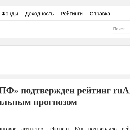
Фонды
Доходность
Рейтинги
Справка
Фор
пои
Ф» подтвержден рейтинг ru
бильным прогнозом
инговое агентство «Эксперт РА» подтвердило рей