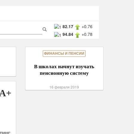
ма
82.17
+0.76
94.84
+0.78
ска
Поиск
ФИНАНСЫ И ПЕНСИИ
В школах начнут изучать
пенсионную систему
16 февраля 2019
AA+
тинг