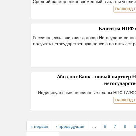
Средний размер единовременный выплаты увеличи
ГАЗФОНД 
Клиенты НПФ см
Россияне, заключившие договор Негосударственног
получать негосударственную пенсию на пять лет р
Абсолют Банк - новый партнер
негосударств
Индивидуальные пенсионные планы НПФ ГАЗФО
ГАЗФОНД 
« первая
‹ предыдущая
…
6
7
8