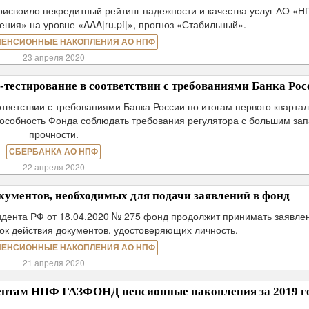
рисвоило некредитный рейтинг надежности и качества услуг АО «
ия» на уровне «AAA|ru.pf|», прогноз «Стабильный».
ПЕНСИОННЫЕ НАКОПЛЕНИЯ АО НПФ
23 апреля 2020
тестирование в соответствии с требованиями Банка Рос
тветствии с требованиями Банка России по итогам первого кварта
способность Фонда соблюдать требования регулятора с большим за
прочности.
СБЕРБАНКА АО НПФ
22 апреля 2020
кументов, необходимых для подачи заявлений в фонд
идента РФ от 18.04.2020 № 275 фонд продолжит принимать заявле
срок действия документов, удостоверяющих личность.
ПЕНСИОННЫЕ НАКОПЛЕНИЯ АО НПФ
21 апреля 2020
иентам НПФ ГАЗФОНД пенсионные накопления за 2019 г