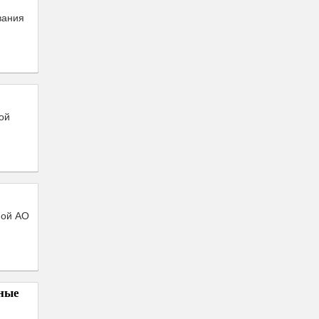
вания
ой
ной АО
ные