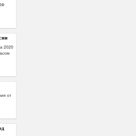
НПФ
сии
ла 2020
пасом
ния от
од