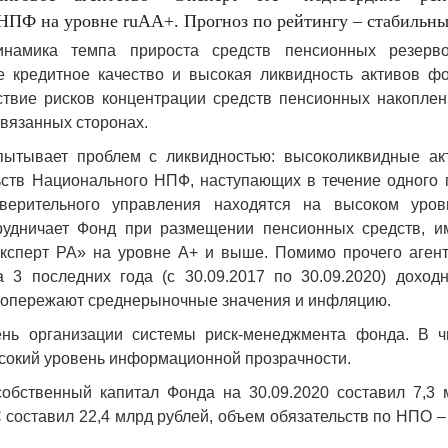
ПФ на уровне ruAA+. Прогноз по рейтингу – стабильны
динамика темпа прироста средств пенсионных резерв
е кредитное качество и высокая ликвидность активов фо
тствие рисков концентрации средств пенсионных накоплен
связанных сторонах.
ытывает проблем с ликвидностью: высоколиквидные ак
ств Национального НПФ, наступающих в течение одного г
оверительного управления находятся на высоком уров
рудничает Фонд при размещении пенсионных средств, и
Эксперт РА» на уровне A+ и выше. Помимо прочего агент
а 3 последних года (с 30.09.2017 по 30.09.2020) доходн
 опережают среднерыночные значения и инфляцию.
ень организации системы риск-менеджмента фонда. В ч
сокий уровень информационной прозрачности.
собственный капитал Фонда на 30.09.2020 составил 7,3 
 составил 22,4 млрд рублей, объем обязательств по НПО –