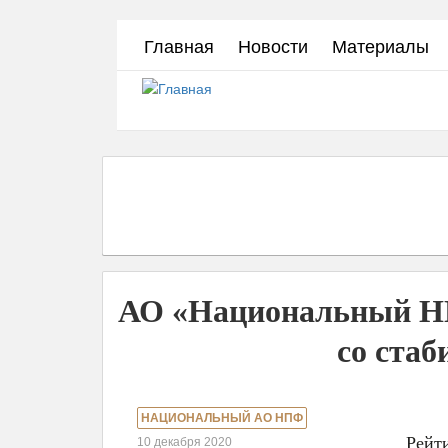
Перейти
Главная
Новости
Материалы
к
основному
содержанию
АО «Национальный НП
со ста
НАЦИОНАЛЬНЫЙ АО НПФ
Рейт
10 декабря 2020