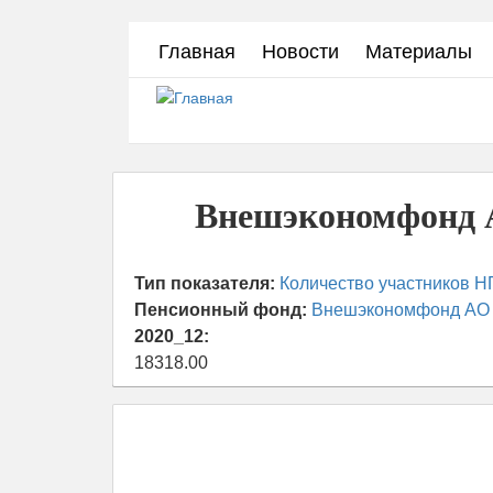
Перейти
Главная
Новости
Материалы
к
основному
содержанию
Внешэкономфонд А
Тип показателя:
Количество участников Н
Пенсионный фонд:
Внешэкономфонд АО
2020_12:
18318.00