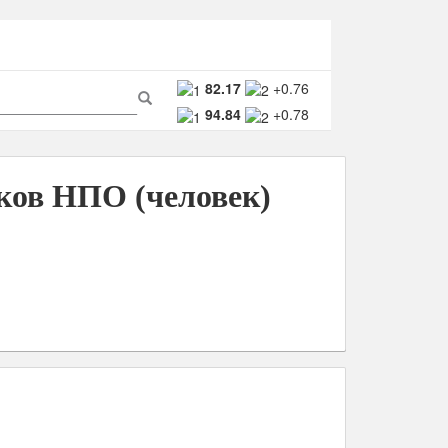
ма
82.17
+0.76
94.84
+0.78
ска
Поиск
ков НПО (человек)