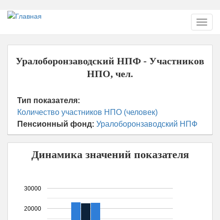
Перейти
Toggl
к
navig
основному
содержанию
Уралоборонзаводский НПФ - Участников
НПО, чел.
Тип показателя:
Количество участников НПО (человек)
Пенсионный фонд:
Уралоборонзаводский НПФ
Динамика значений показателя
30000
20000