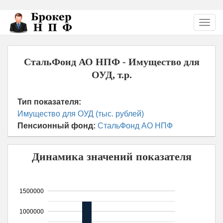
Перейти
Toggl
к
navig
основному
содержанию
СтальФонд АО НПФ - Имущество для
ОУД, т.р.
Тип показателя:
Имущество для ОУД (тыс. рублей)
Пенсионный фонд:
СтальФонд АО НПФ
Динамика значений показателя
1500000
1000000