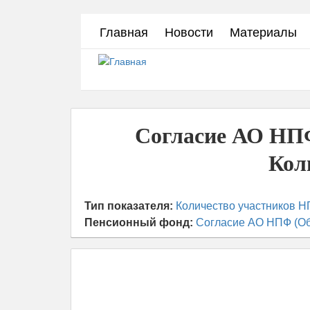
Перейти
Главная
Новости
Материалы
к
основному
содержанию
Согласие АО НП
Кол
Тип показателя:
Количество участников Н
Пенсионный фонд:
Согласие АО НПФ (О