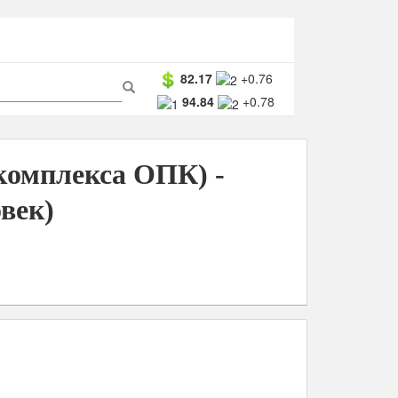
ма
82.17
+0.76
94.84
+0.78
ска
Поиск
омплекса ОПК) -
век)