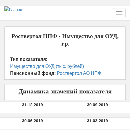
Перейти
Toggl
к
navig
основному
содержанию
Роствертол НПФ - Имущество для ОУД,
т.р.
Тип показателя:
Имущество для ОУД (тыс. рублей)
Пенсионный фонд:
Роствертол АО НПФ
Динамика значений показателя
31.12.2019
30.09.2019
-
-
30.06.2019
31.03.2019
-
-