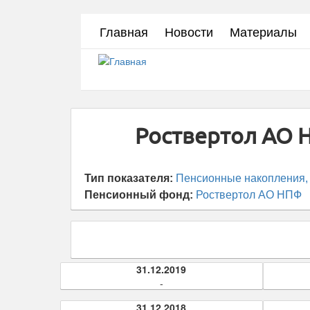
Перейти
Главная
Новости
Материалы
к
основному
содержанию
Роствертол АО Н
Тип показателя:
Пенсионные накопления, 
Пенсионный фонд:
Роствертол АО НПФ
31.12.2019
-
31.12.2018