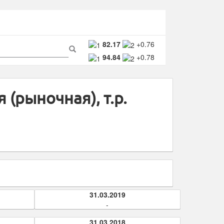
ма
82.17
+0.76
94.84
+0.78
ска
Поиск
(рыночная), т.р.
31.03.2019
-
31.03.2018