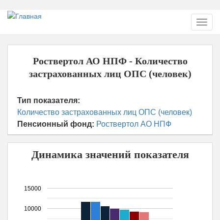
Перейти
Toggl
к
navig
основному
содержанию
Роствертол АО НПФ - Количество
застрахованных лиц ОПС (человек)
Тип показателя:
Количество застрахованных лиц ОПС (человек)
Пенсионный фонд:
Роствертол АО НПФ
Динамика значений показателя
15000
10000