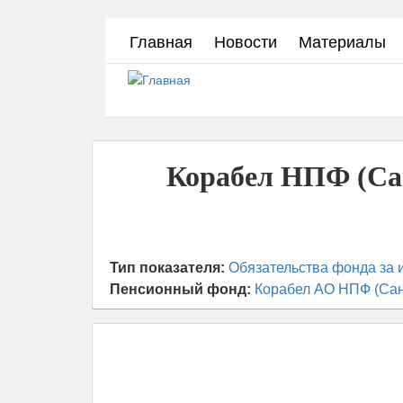
Перейти
Главная
Новости
Материалы
к
основному
содержанию
Корабел НПФ (Сан
Тип показателя:
Обязательства фонда за 
Пенсионный фонд:
Корабел АО НПФ (Сан