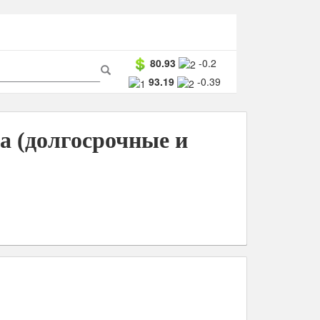
ма
80.93
-0.2
93.19
-0.39
ска
Поиск
а (долгосрочные и