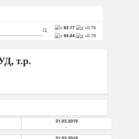
ма
82.17
+0.76
94.84
+0.78
ска
Поиск
Д, т.р.
31.03.2019
-
31.03.2018