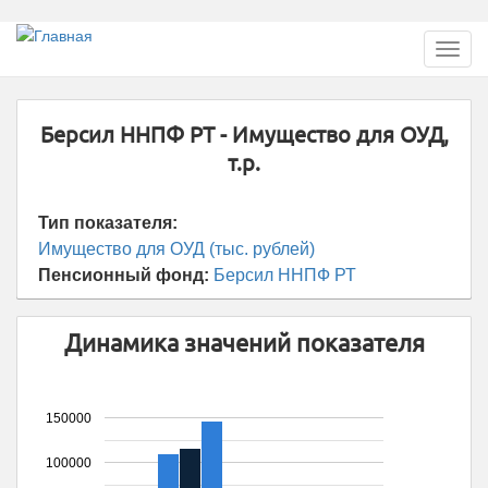
Перейти
Toggl
к
navig
основному
содержанию
Берсил ННПФ РТ - Имущество для ОУД,
т.р.
Тип показателя:
Имущество для ОУД (тыс. рублей)
Пенсионный фонд:
Берсил ННПФ РТ
Динамика значений показателя
150000
100000