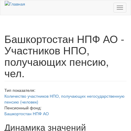
Перейти к основному содержанию
Toggl
naviga
Башкортостан НПФ АО -
Участников НПО,
получающих пенсию,
чел.
Тип показателя:
Количество участников НПО, получающих негосударственную
пенсию (человек)
Пенсионный фонд:
Башкортостан НПФ АО
Динамика значений