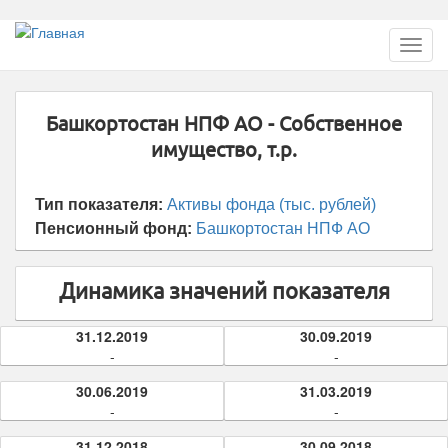
Перейти
Toggl
к
navig
основному
содержанию
Башкортостан НПФ АО - Собственное
имущество, т.р.
Тип показателя:
Активы фонда (тыс. рублей)
Пенсионный фонд:
Башкортостан НПФ АО
Динамика значений показателя
31.12.2019
30.09.2019
-
-
30.06.2019
31.03.2019
-
-
31.12.2018
30.09.2018