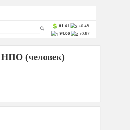
ма
81.41
+0.48
94.06
+0.87
ска
Поиск
 НПО (человек)