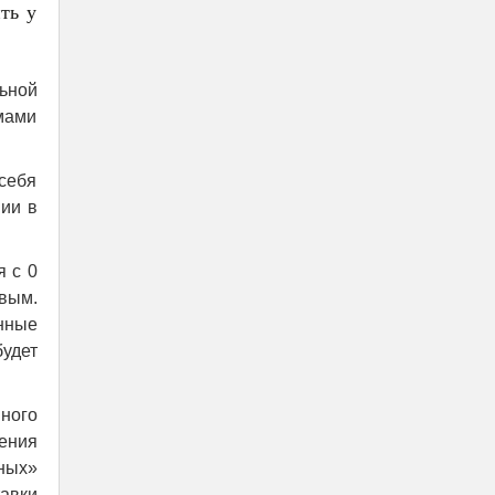
ть у
ьной
мами
себя
нии в
я с 0
вым.
енные
будет
ного
ения
ных»
авки