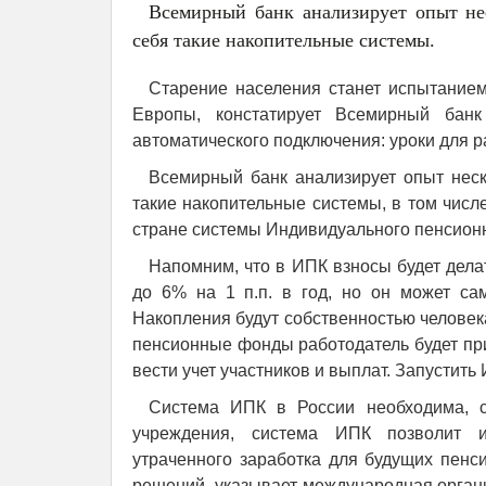
Всемирный банк анализирует опыт не
себя такие накопительные системы.
Старение населения станет испытание
Европы, констатирует Всемирный бан
автоматического подключения: уроки для 
Всемирный банк анализирует опыт неск
такие накопительные системы, в том числ
стране системы Индивидуального пенсионн
Напомним, что в ИПК взносы будет делат
до 6% на 1 п.п. в год, но он может са
Накопления будут собственностью человека
пенсионные фонды работодатель будет при
вести учет участников и выплат. Запустить
Система ИПК в России необходима, с
учреждения, система ИПК позволит 
утраченного заработка для будущих пен
решений, указывает международная орган