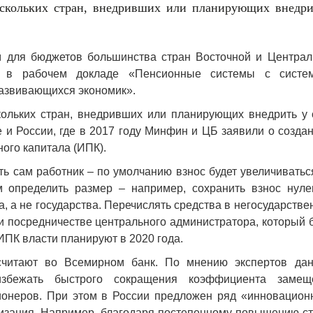
скольких стран, внедривших или планирующих внедри
м для бюджетов большинства стран Восточной и Централ
к в рабочем докладе «Пенсионные системы с систе
развивающихся экономик».
ольких стран, внедривших или планирующих внедрить у 
е и России, где в 2017 году Минфин и ЦБ заявили о созда
ого капитала (ИПК).
ь сам работник – по умолчанию взнос будет увеличиватьс
м определить размер – например, сохранить взнос нуле
, а не государства. Перечислять средства в негосударств
 посредничестве центрального администратора, который 
 ИПК власти планируют в 2020 года.
читают во Всемирном банк. По мнению экспертов дан
избежать быстрого сокращения коэффициента замещ
сионеров. При этом в России предложен ряд «инновацион
изация. Например, благодаря постепенному повышению ст