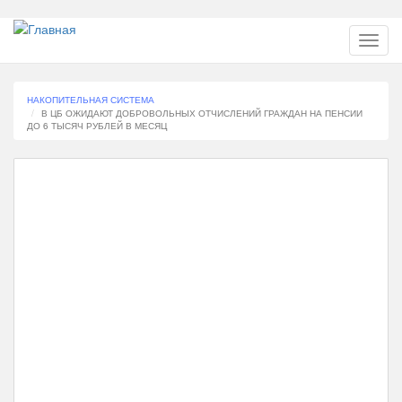
Перейти
Toggl
к
navig
основному
содержанию
НАКОПИТЕЛЬНАЯ СИСТЕМА
В ЦБ ОЖИДАЮТ ДОБРОВОЛЬНЫХ ОТЧИСЛЕНИЙ ГРАЖДАН НА ПЕНСИИ
ДО 6 ТЫСЯЧ РУБЛЕЙ В МЕСЯЦ