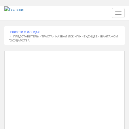
Перейти
Toggl
к
navig
основному
содержанию
НОВОСТИ О ФОНДАХ
ПРЕДСТАВИТЕЛЬ «ТРАСТА» НАЗВАЛ ИСК НПФ «БУДУЩЕЕ» ШАНТАЖОМ
ГОСУДАРСТВА