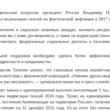
мическим вопросам президент России Владимир П
на индексацию пенсий по фактической инфляции в 2017 г
оления и социально уязвимых граждан, заложить ресурс
ем мы с вами договорились), а также на индексацию пенс
дусмотреть федеральные социальные доплаты к пенсиям
ьной поддержки необходимо сделать более эффективн
 адресности и нуждаемости».
Максим Топилин заявил, что страховые пенсии неработа
ответствии с фактической инфляцией. «Никаких других мо
не рассматривает», — цитировали министра в пресс-службе
ект закона о единовременной выплате пенсионерам 5 тыс.
олны индексации пенсий 2016 года. Право на единовреме
а, постоянно проживающие на территории России», получа
оянию на 31 декабря 2016 года. Из-за этого без пенсии