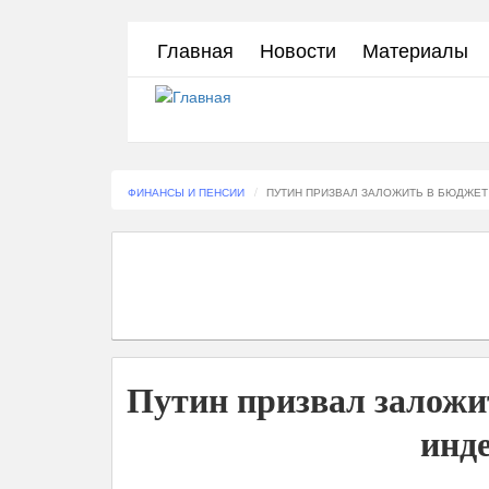
Перейти
Главная
Новости
Материалы
к
основному
содержанию
ФИНАНСЫ И ПЕНСИИ
ПУТИН ПРИЗВАЛ ЗАЛОЖИТЬ В БЮДЖЕТ
Путин призвал заложит
инд