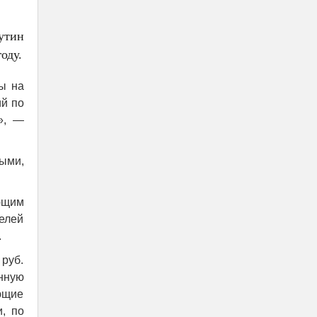
утин
оду.
ы на
ий по
», —
ыми,
ющим
делей
.
 руб.
нную
ющие
, по