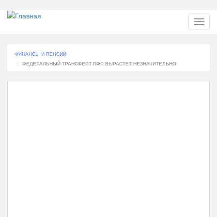
Перейти
Toggl
к
navig
основному
содержанию
ФИНАНСЫ И ПЕНСИИ
ФЕДЕРАЛЬНЫЙ ТРАНСФЕРТ ПФР ВЫРАСТЕТ НЕЗНАЧИТЕЛЬНО