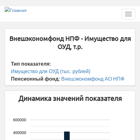
Перейти
Toggl
к
navig
основному
содержанию
Внешэкономфонд НПФ - Имущество для
ОУД, т.р.
Тип показателя:
Имущество для ОУД (тыс. рублей)
Пенсионный фонд:
Внешэкономфонд АО НПФ
Динамика значений показателя
600000
400000