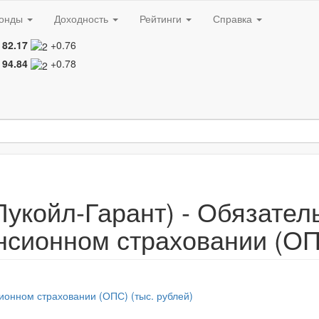
онды
Доходность
Рейтинги
Справка
82.17
+0.76
94.84
+0.78
укойл-Гарант) - Обязател
нсионном страховании (ОПС
ионном страховании (ОПС) (тыс. рублей)