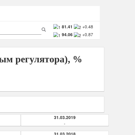
ма
81.41
+0.48
94.06
+0.87
ска
Поиск
ым регулятора), %
31.03.2019
-
31.03.2018