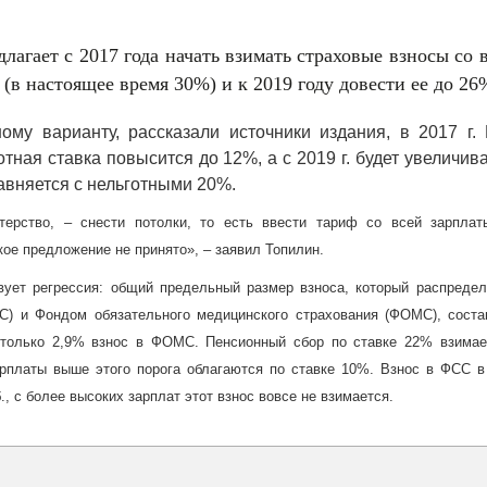
лагает с 2017 года начать взимать страховые взносы со 
(в настоящее время 30%) и к 2019 году довести ее до 26
му варианту, рассказали источники издания, в 2017 г.
ная ставка повысится до 12%, а с 2019 г. будет увеличив
равняется с нельготными 20%.
ерство, – снести потолки, то есть ввести тариф со всей зарплат
кое предложение не принято», – заявил Топилин.
вует регрессия: общий предельный размер взноса, который распредел
) и Фондом обязательного медицинского страхования (ФОМС), соста
только 2,9% взнос в ФОМС. Пенсионный сбор по ставке 22% взимае
арплаты выше этого порога облагаются по ставке 10%. Взнос в ФСС в
., с более высоких зарплат этот взнос вовсе не взимается.