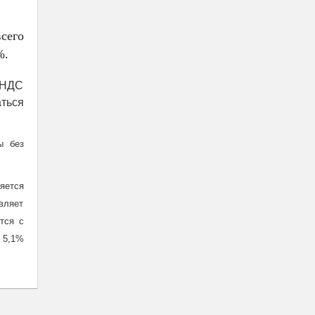
всего
%.
 НДС
аться
ы без
яется
вляет
тся с
 5,1%