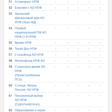
51
Атомгарант НПФ
-
-
-
-
-
-
52
Благовест АО НПФ
-
-
-
-
-
-
53
Уральский
-
-
-
-
-
-
финансовый дом АО
НПФ (Урал ФД)
54
Первый
-
-
-
-
-
-
национальный ПФ АО
НПФ (1-й НПФ)
55
Время НПФ
-
-
-
-
-
-
56
Тихий Дон НПФ
-
-
-
-
-
-
57
СтальФонд АО НПФ
-
-
-
-
-
-
58
Регионфонд НПФ АО
-
-
-
-
-
-
59
Солнечное время АО
-
-
-
-
-
-
НПФ
(Промстройбанка
ПСБ)
60
Солнце. Жизнь.
-
-
-
-
-
-
Пенсия. АО НПФ
61
Пенсионный выбор
-
-
-
-
-
-
АО НПФ
(Сургутнефтегаз)
62
Образование и наука
-
-
-
-
-
-