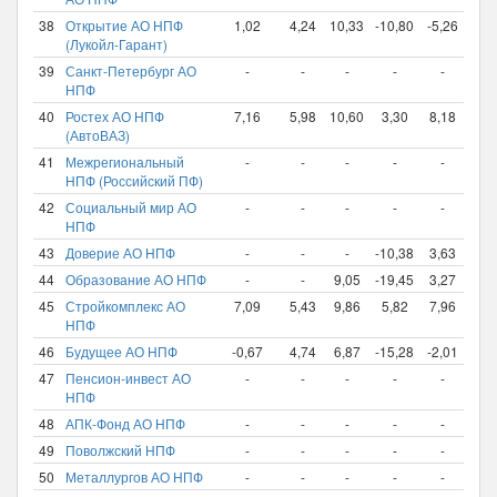
38
Открытие АО НПФ
1,02
4,24
10,33
-10,80
-5,26
8,2
(Лукойл-Гарант)
39
Санкт-Петербург АО
-
-
-
-
-
8,1
НПФ
40
Ростех АО НПФ
7,16
5,98
10,60
3,30
8,18
7,8
(АвтоВАЗ)
41
Межрегиональный
-
-
-
-
-
7,8
НПФ (Российский ПФ)
42
Социальный мир АО
-
-
-
-
-
7,4
НПФ
43
Доверие АО НПФ
-
-
-
-10,38
3,63
7,3
44
Образование АО НПФ
-
-
9,05
-19,45
3,27
7,0
45
Стройкомплекс АО
7,09
5,43
9,86
5,82
7,96
6,4
НПФ
46
Будущее АО НПФ
-0,67
4,74
6,87
-15,28
-2,01
4,0
47
Пенсион-инвест АО
-
-
-
-
-
3,5
НПФ
48
АПК-Фонд АО НПФ
-
-
-
-
-
2,5
49
Поволжский НПФ
-
-
-
-
-
-
50
Металлургов АО НПФ
-
-
-
-
-
-