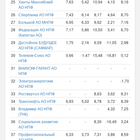
25
Ханты-Мансийский
7,63
5,42
10,94
4,15
8,16
9,6
АО НПФ
26
Сбербанка АО НПФ
7,43
6,14
8,17
4,64
8,70
9,6
27
Большой АО МНПФ
6,95
6,33
9,62
2,21
7,16
9,6
28
Федерация АО НПФ
7,17
5,86
10,50
3,41
6,70
9,5
(Капитан АО)
29
Достойное БУДУЩЕЕ
1,75
2,16
6,59
-11,05
2,98
9,3
АО НПФ (САФМАР)
30
Телеком-Союз АО
0,66
-1,47
15,48
-16,81
0,12
9,0
НПФ
31
ВНИИЭФ-ГАРАНТ АО
-
-
-
-
-
9,0
НПФ
32
Электроэнергетики
-
-
-
-
-1,70
8,9
АО НПФ
33
Роствертол АО НПФ
-
-
8,63
3,62
8,31
8,8
34
Транснефть АО НПФ
6,93
5,02
8,78
3,72
8,39
8,8
35
Владимир АО НПФ
-
-
-
4,32
7,25
8,7
(ТНК)
36
Социальное развитие
-
-
8,30
-16,49
3,24
8,5
АО НПФ
37
Профессиональный
6,33
3,73
7,31
3,86
8,59
8,2
АО НПФ