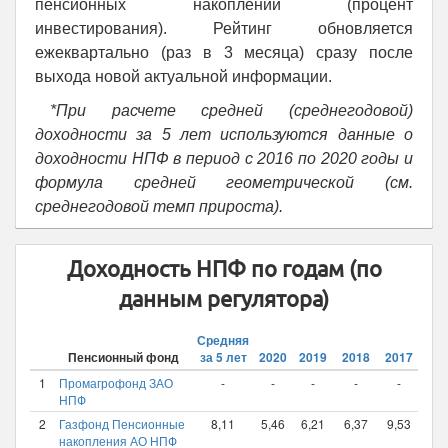
пенсионных накоплений (процент
инвестирования). Рейтинг обновляется
ежеквартально (раз в 3 месяца) сразу после
выхода новой актуальной информации.
*При расчете средней (среднегодовой)
доходности за 5 лет используются данные о
доходности НПФ в период с 2016 по 2020 годы и
формула средней геометрической (см.
среднегодовой темп прироста).
Доходность НПФ по годам (по
данным регулятора)
Средняя
201
Пенсионный фонд
за 5 лет
2020
2019
2018
2017
1
Промагрофонд ЗАО
-
-
-
-
-
13,
НПФ
2
Газфонд Пенсионные
8,11
5,46
6,21
6,37
9,53
13,
накопления АО НПФ