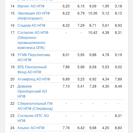
14
Магнит АО НПФ
6,20
6,15
9,09
1,95
3,18
10,
15
Эволюция АО НПФ
8,22
6,79
10,36
5,12
8,13
10,
(Нефтегарант)
16
Социум АО НПФ
8,22
7,29
8,71
5,61
8,93
10,
17
Согласие АО НПФ
-
-
10,42
4,38
8,31
10,
(Оборонно-
промышленного
комплекса ОПК)
18
УГМК-Перспектива
8,01
5,95
9,88
4,78
9,19
10,
АО НПФ
19
ВТБ Пенсионный
7,86
5,96
8,58
5,53
9,02
10,
Фонд АО НПФ
20
Атомфонд АО НПФ
6,89
5,23
6,92
4,34
7,89
10,
21
Доверие
7,10
5,41
7,28
4,30
8,49
10,
Оренбургский АО
НПФ
22
Сберегательный ПФ
-
-
-
-
-
9,8
АО НПФ (Сберфонд)
23
Согласие-ОПС АО
-
-
-
-
8,31
9,8
НПФ
24
Альянс АО НПФ
7,76
6,42
9,68
4,20
8,83
9,7