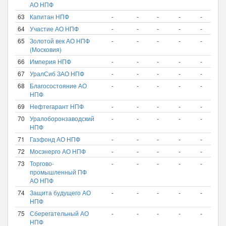
АО НПФ
63
Капитан НПФ
-
-
-
-
-
-
64
Участие АО НПФ
-
-
-
-
-
-
65
Золотой век АО НПФ
-
-
-
-
-
-
(Московия)
66
Империя НПФ
-
-
-
-
-
-
67
УралСиб ЗАО НПФ
-
-
-
-
-
-
68
Благосостояние АО
-
-
-
-
-
-
НПФ
69
Нефтегарант НПФ
-
-
-
-
-
-
70
Уралоборонзаводский
-
-
-
-
-
-
НПФ
71
Газфонд АО НПФ
-
-
-
-
-
-
72
Мосэнерго АО НПФ
-
-
-
-
-
-
73
Торгово-
-
-
-
-
-
-
промышленный ПФ
АО НПФ
74
Защита будущего АО
-
-
-
-
-
-
НПФ
75
Сберегательный АО
-
-
-
-
-
-
НПФ