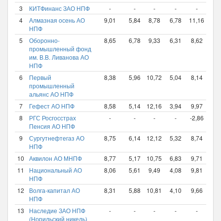
3
КИТФинанс ЗАО НПФ
-
-
-
-
-
12,
4
Алмазная осень АО
9,01
5,84
8,78
6,78
11,16
12,
НПФ
5
Оборонно-
8,65
6,78
9,33
6,31
8,62
12,
промышленный фонд
им. В.В. Ливанова АО
НПФ
6
Первый
8,38
5,96
10,72
5,04
8,14
12,
промышленный
альянс АО НПФ
7
Гефест АО НПФ
8,58
5,14
12,16
3,94
9,97
11,
8
РГС Росгосстрах
-
-
-
-
-2,86
11,
Пенсия АО НПФ
9
Сургутнефтегаз АО
8,75
6,14
12,12
5,32
8,74
11,
НПФ
10
Аквилон АО МНПФ
8,77
5,17
10,75
6,83
9,71
11,
11
Национальный АО
8,06
5,61
9,49
4,08
9,81
11,
НПФ
12
Волга-капитал АО
8,31
5,88
10,81
4,10
9,66
11,
НПФ
13
Наследие ЗАО НПФ
-
-
-
-
-
11,
(Норильский никель)