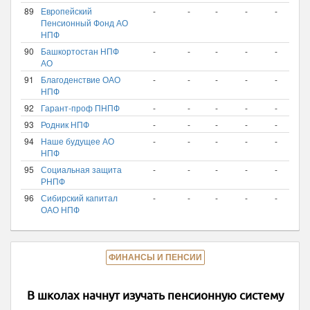
89
Европейский
-
-
-
-
-
-
Пенсионный Фонд АО
НПФ
90
Башкортостан НПФ
-
-
-
-
-
-
АО
91
Благоденствие ОАО
-
-
-
-
-
-
НПФ
92
Гарант-проф ПНПФ
-
-
-
-
-
-
93
Родник НПФ
-
-
-
-
-
-
94
Наше будущее АО
-
-
-
-
-
-
НПФ
95
Социальная защита
-
-
-
-
-
-
РНПФ
96
Сибирский капитал
-
-
-
-
-
-
ОАО НПФ
ФИНАНСЫ И ПЕНСИИ
В школах начнут изучать пенсионную систему