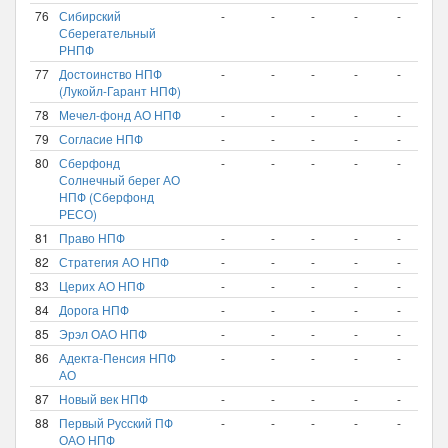
76
Сибирский
-
-
-
-
-
-
Сберегательный
РНПФ
77
Достоинство НПФ
-
-
-
-
-
-
(Лукойл-Гарант НПФ)
78
Мечел-фонд АО НПФ
-
-
-
-
-
-
79
Согласие НПФ
-
-
-
-
-
-
80
Сберфонд
-
-
-
-
-
-
Солнечный берег АО
НПФ (Сберфонд
РЕСО)
81
Право НПФ
-
-
-
-
-
-
82
Стратегия АО НПФ
-
-
-
-
-
-
83
Церих АО НПФ
-
-
-
-
-
-
84
Дорога НПФ
-
-
-
-
-
-
85
Эрэл ОАО НПФ
-
-
-
-
-
-
86
Адекта-Пенсия НПФ
-
-
-
-
-
-
АО
87
Новый век НПФ
-
-
-
-
-
-
88
Первый Русский ПФ
-
-
-
-
-
-
ОАО НПФ