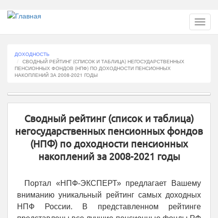
Перейти
Toggl
к
navig
основному
содержанию
ДОХОДНОСТЬ
СВОДНЫЙ РЕЙТИНГ (СПИСОК И ТАБЛИЦА) НЕГОСУДАРСТВЕННЫХ
ПЕНСИОННЫХ ФОНДОВ (НПФ) ПО ДОХОДНОСТИ ПЕНСИОННЫХ
НАКОПЛЕНИЙ ЗА 2008-2021 ГОДЫ
Сводный рейтинг (список и таблица)
негосударственных пенсионных фондов
(НПФ) по доходности пенсионных
накоплений за 2008-2021 годы
Портал «НПФ-ЭКСПЕРТ» предлагает Вашему
вниманию уникальный рейтинг самых доходных
НПФ России. В представленном рейтинге